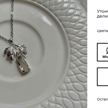
Утон
дели
Цвета
Остали