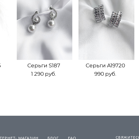
5
Серьги S187
Серьги A19720
1 290 pуб.
990 pуб.
СВЯЖИТЕСЬ
ТЕРНЕТ- МАГАЗИН
БЛОГ
FAQ