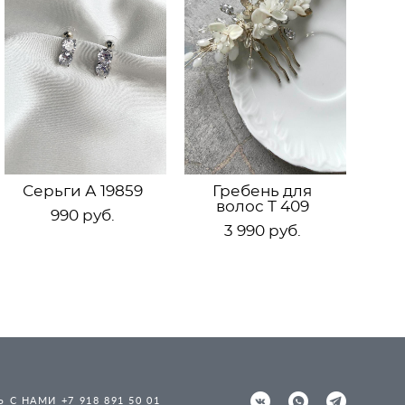
Серьги А 19859
Гребень для
волос Т 409
990 pуб.
3 990 pуб.
 С НАМИ +7 918 891 50 01