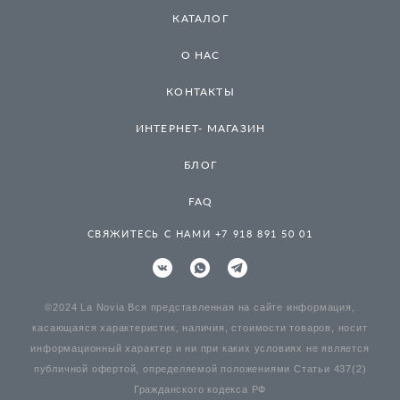
КАТАЛОГ
О НАС
КОНТАКТЫ
ИНТЕРНЕТ- МАГАЗИН
БЛОГ
FAQ
СВЯЖИТЕСЬ С НАМИ +7 918 891 50 01
©2024 La Novia Вся представленная на сайте информация,
касающаяся характеристик, наличия, стоимости товаров, носит
информационный характер и ни при каких условиях не является
публичной офертой, определяемой положениями Статьи 437(2)
Гражданского кодекса РФ