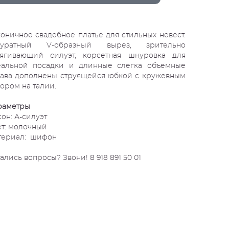
оничное свадебное платье для стильных невест.
куратный V-образный вырез, зрительно
тягивающий силуэт, корсетная шнуровка для
еальной посадки и длинные слегка объемные
ава дополнены струящейся юбкой с кружевным
ором на талии.
раметры
он: А-силуэт
т: молочный
териал: шифон
ались вопросы? Звони! 8 918 891 50 01