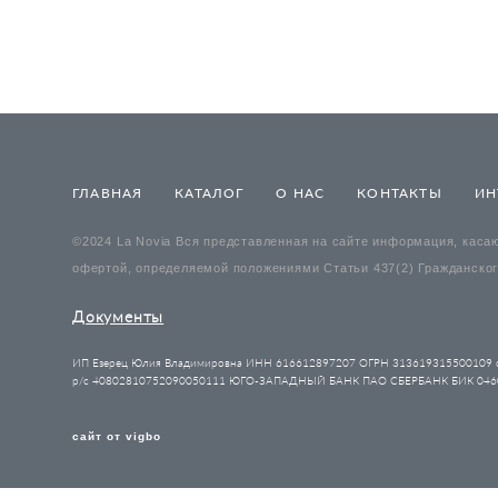
ГЛАВНАЯ
КАТАЛОГ
О НАС
КОНТАКТЫ
ИН
©2024 La Novia Вся представленная на сайте информация, касаю
офертой, определяемой положениями Статьи 437(2) Гражданског
Документы
ИП Езерец Юлия Владимировна ИНН 616612897207 ОГРН 313619315500109 о
р/с 40802810752090050111 ЮГО-ЗАПАДНЫЙ БАНК ПАО СБЕРБАНК БИК 0460
сайт от vigbo