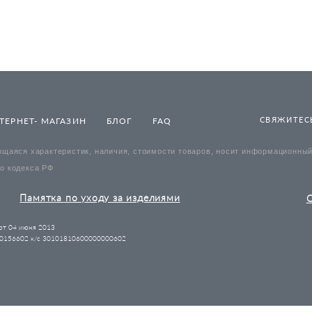
СВЯЖИТЕСЬ
ТЕРНЕТ- МАГАЗИН
БЛОГ
FAQ
щаяся характеристик, наличия, стоимости товаров, носит информационный 
о кодекса РФ
Памятка по уходу за изделиями
О
т 04 июня 2013
156602 к/с 30101810600000000602