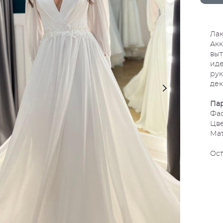
Лак
Ак
вы
ид
рук
дек
Па
Фас
Цве
Ма
Ост