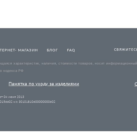
СВЯЖИТЕСЬ
ТЕРНЕТ- МАГАЗИН
БЛОГ
FAQ
щаяся характеристик, наличия, стоимости товаров, носит информационный 
о кодекса РФ
Памятка по уходу за изделиями
О
т 04 июня 2013
156602 к/с 30101810600000000602