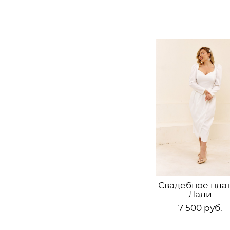
Свадебное пла
Лали
7 500 pуб.