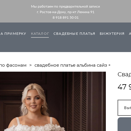
Мы работаем по предварительной записи
г. Ростов-на-Дону, пр-кт Ленина 91
8 918 891 50 01
НА ПРИМЕРКУ
КАТАЛОГ
СВАДЕБНЫЕ ПЛАТЬЯ
БИЖУТЕРИЯ
 по фасонам
>
свадебное платье альбина сайз +
Свад
47 
Вы