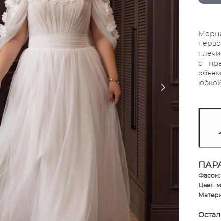
Мерц
перво
плечи
с пр
объем
юбкой
ПАР
Фасон:
Цвет: 
Матери
Остали