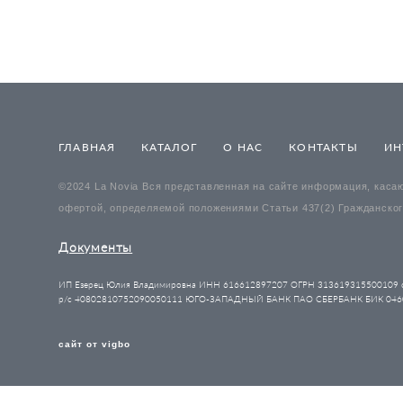
ГЛАВНАЯ
КАТАЛОГ
О НАС
КОНТАКТЫ
ИН
©2024 La Novia Вся представленная на сайте информация, касаю
офертой, определяемой положениями Статьи 437(2) Гражданског
Документы
ИП Езерец Юлия Владимировна ИНН 616612897207 ОГРН 313619315500109 о
р/с 40802810752090050111 ЮГО-ЗАПАДНЫЙ БАНК ПАО СБЕРБАНК БИК 0460
сайт от vigbo
ID:2302719176663779