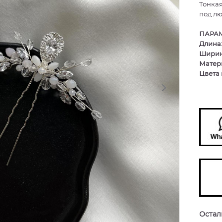
Тонкая
под лю
ПАРАМ
Длина
Ширин
Матер
Цвета 
Остали