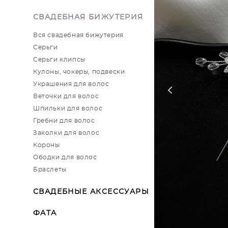
СВАДЕБНАЯ БИЖУТЕРИЯ
Вся свадебная бижутерия
Серьги
Серьги клипсы
Кулоны, чокеры, подвески
Украшения для волос
Веточки для волос
Шпильки для волос
Гребни для волос
Заколки для волос
Короны
Ободки для волос
Браслеты
СВАДЕБНЫЕ АКСЕССУАРЫ
ФАТА