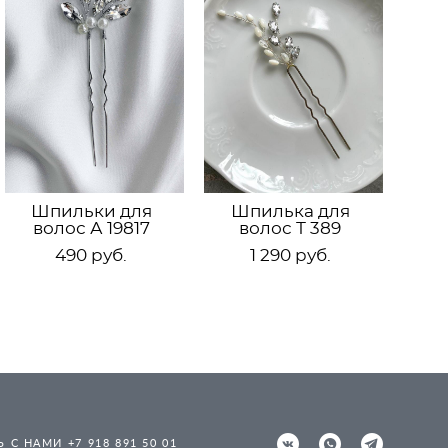
Шпильки для
Шпилька для
волос А 19817
волос Т 389
490 pуб.
1 290 pуб.
 С НАМИ +7 918 891 50 01