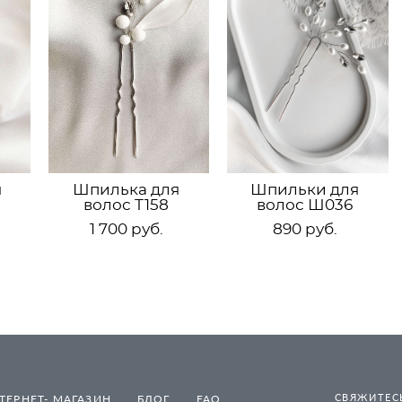
я
Шпилька для
Шпильки для
волос Т158
волос Ш036
1 700 pуб.
890 pуб.
СВЯЖИТЕСЬ
ТЕРНЕТ- МАГАЗИН
БЛОГ
FAQ