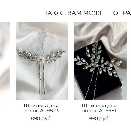
ТАКЖЕ ВАМ МОЖЕТ ПОНР
я
Шпилька для
Шпилька для
волос А 19823
волос А 19981
890 pуб.
990 pуб.