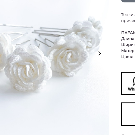
Тонкие
причес
ПАРАМ
Длина
Ширин
Матер
Цвета 