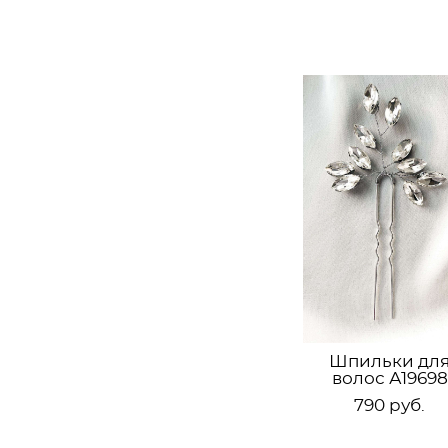
Шпильки дл
волос А19698
790 pуб.