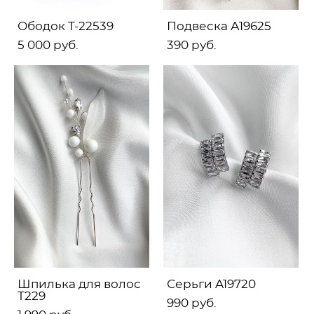
Ободок T-22539
Подвеска А19625
5 000 pуб.
390 pуб.
Шпилька для волос
Серьги A19720
Т229
990 pуб.