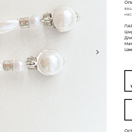
Оп
ваш
нас
ПА
Шир
Дли
Мат
Цве
Ост