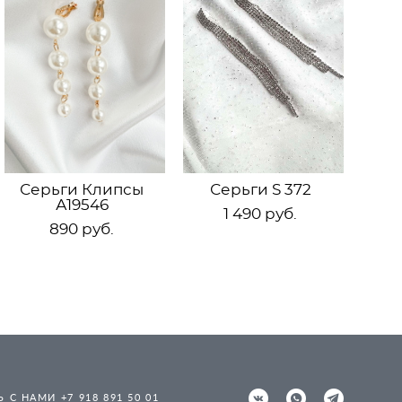
Серьги Клипсы
Серьги S 372
А19546
1 490 pуб.
890 pуб.
 С НАМИ +7 918 891 50 01