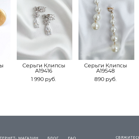
ы
Серьги Клипсы
Серьги Клипсы
А19416
А19548
1 990 pуб.
890 pуб.
СВЯЖИТЕСЬ
ТЕРНЕТ- МАГАЗИН
БЛОГ
FAQ