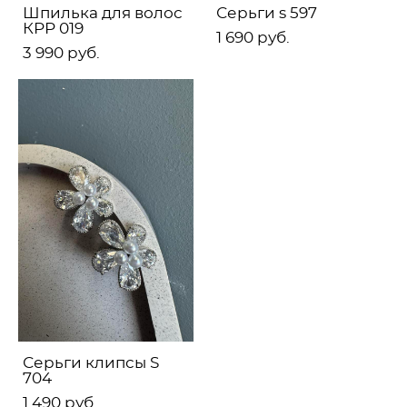
Шпилька для волос
Серьги s 597
КРР 019
1 690 pуб.
3 990 pуб.
Серьги клипсы S
704
1 490 pуб.