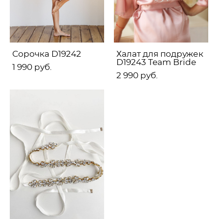
Сорочка D19242
Халат для подружек
D19243 Team Bride
1 990 pуб.
2 990 pуб.