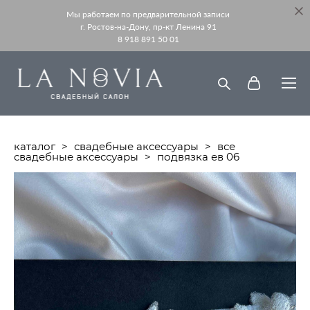
Мы работаем по предварительной записи
г. Ростов-на-Дону, пр-кт Ленина 91
8 918 891 50 01
каталог
>
свадебные аксессуары
>
все
свадебные аксессуары
>
подвязка ев 06