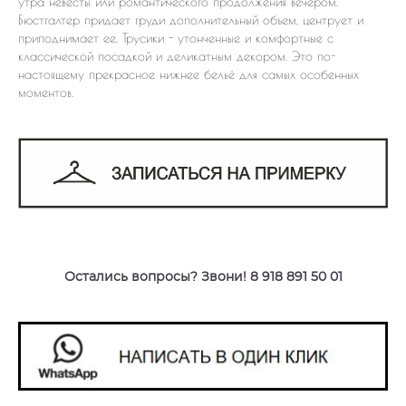
утра невесты или романтического продолжения вечером.
Бюстгалтер придает груди дополнительный объем, центрует и
приподнимает ее. Трусики - утонченные и комфортные с
классической посадкой и деликатным декором. Это по-
настоящему прекрасное нижнее бельё для самых особенных
моментов.
Остались вопросы? Звони! 8 918 891 50 01