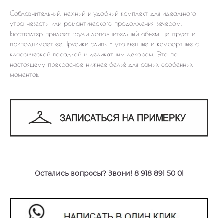
Соблазнительный, нежный и удобный комплект для идеального
утра невесты или романтического продолжения вечером.
Бюстгалтер придает груди дополнительный объем, центрует и
приподнимает ее. Трусики слипы - утонченные и комфортные с
классической посадкой и деликатным декором. Это по-
настоящему прекрасное нижнее бельё для самых особенных
моментов.
Остались вопросы? Звони! 8 918 891 50 01