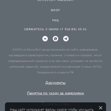
БЛОГ
FAQ
СВЯЖИТЕСЬ С НАМИ +7 918 891 50 01
©2024 La Novia Вся представленная на сайте информация,
касающаяся характеристик, наличия, стоимости товаров, носит
информационный характер и ни при каких условиях не является
публичной офертой, определяемой положениями Статьи 437(2)
Гражданского кодекса РФ
Документы
Памятка по уходу за изделиями
Оставить отзыв
Наш сайт использует файлы cookie чтобы улучшить