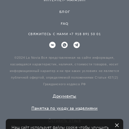
БЛОГ
FAQ
СВЯЖИТЕСЬ С НАМИ +7 918 891 50 01
©2024 La Novia Вся представленная на сайте информация,
касающаяся характеристик, наличия, стоимости товаров, носит
информационный характер и ни при каких условиях не является
публичной офертой, определяемой положениями Статьи 437(2)
Гражданского кодекса РФ
Документы
Памятка по уходу за изделиями
Оставить отзыв
Наш сайт использует файлы cookie чтобы улучшить