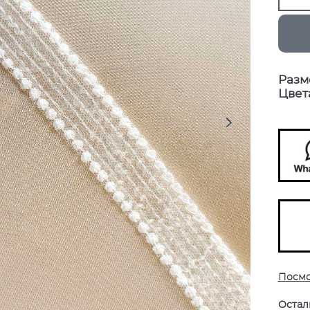
Разм
Цвет
Посмо
Остали