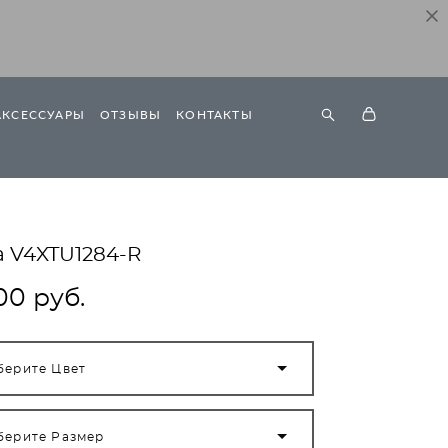
АКСЕССУАРЫ
ОТЗЫВЫ
КОНТАКТЫ
а V4XTU1284-R
00 pуб.
берите Цвет
берите Размер