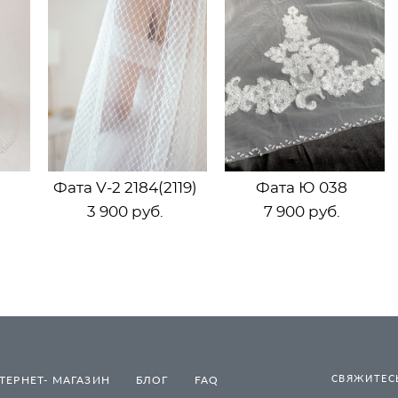
Фата V-2 2184(2119)
Фата Ю 038
3 900 pуб.
7 900 pуб.
СВЯЖИТЕСЬ
ТЕРНЕТ- МАГАЗИН
БЛОГ
FAQ