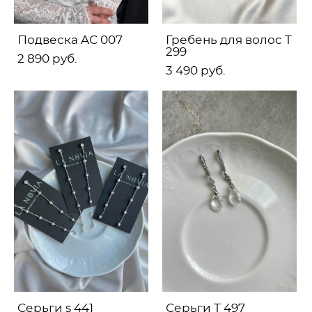
Подвеска AС 007
Гребень для волос Т
299
2 890 pуб.
3 490 pуб.
Серьги s 441
Серьги Т 497