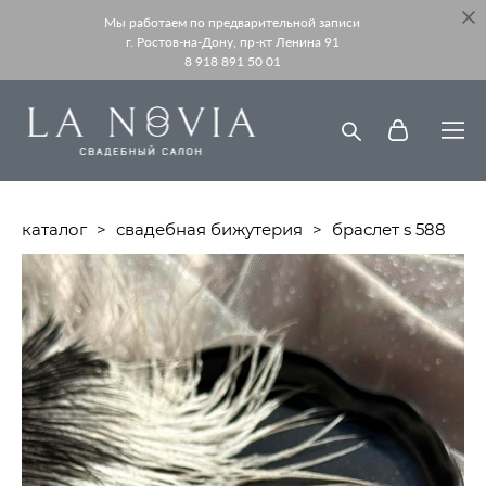
Мы работаем по предварительной записи
г. Ростов-на-Дону, пр-кт Ленина 91
8 918 891 50 01
каталог
>
свадебная бижутерия
>
браслет s 588