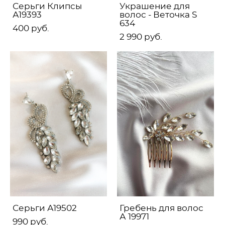
Серьги Клипсы
Украшение для
А19393
волос - Веточка S
634
400 pуб.
2 990 pуб.
Серьги А19502
Гребень для волос
А 19971
990 pуб.