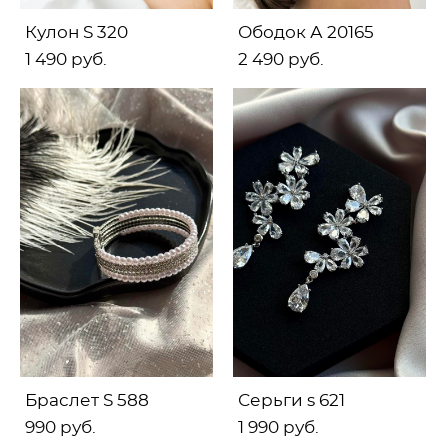
Кулон S 320
Ободок А 20165
1 490 pуб.
2 490 pуб.
Браслет S 588
Серьги s 621
990 pуб.
1 990 pуб.