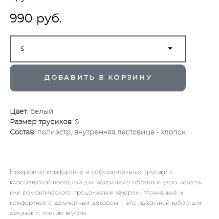
990 pуб.
S
ДОБАВИТЬ В КОРЗИНУ
Цвет
: белый
Размер трусиков
: S
Состав
: полиэстр, внутренняя ластовица - хлопок
Невероятно комфортные и соблазнительные трусики с
классической посадкой для идеального образа и утра невесты
или романтического продолжения вечером. Утонченные и
комфортные с деликатным декором - это идеальный выбор для
девушек с тонким вкусом.