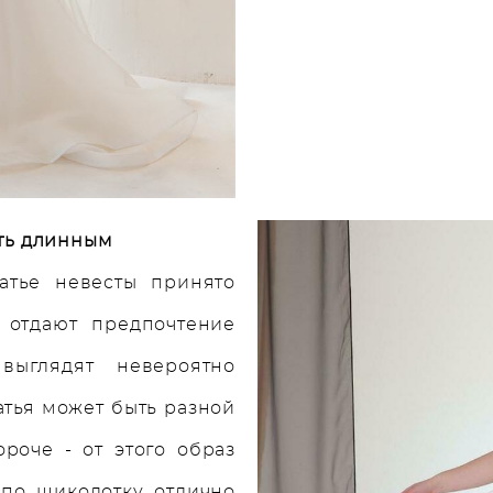
ть длинным
атье невесты принято
 отдают предпочтение
ыглядят невероятно
атья может быть разной
ороче - от этого образ
 по щиколотку отлично