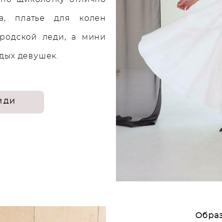
а, платье для колен
ородской леди, а мини
дых девушек.
ИДИ
Образ