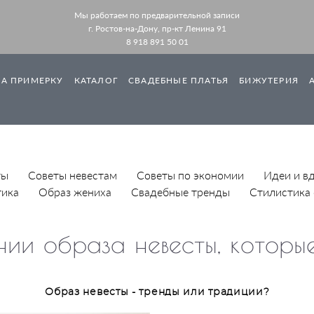
Мы работаем по предварительной записи
г. Ростов-на-Дону, пр-кт Ленина 91
8 918 891 50 01
НА ПРИМЕРКУ
КАТАЛОГ
СВАДЕБНЫЕ ПЛАТЬЯ
БИЖУТЕРИЯ
ты
Советы невестам
Советы по экономии
Идеи и в
тика
Образ жениха
Свадебные тренды
Стилистика
нии образа невесты, котор
Образ невесты - тренды или традиции?